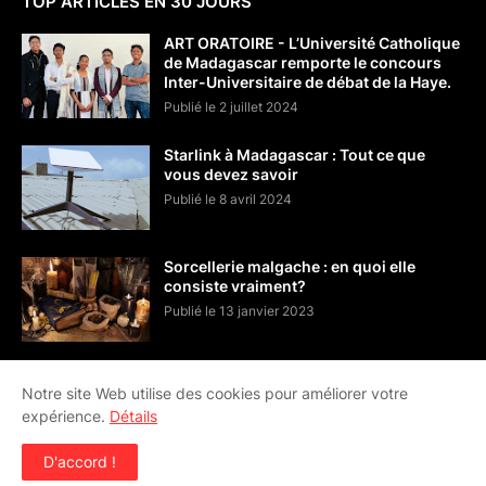
TOP ARTICLES EN 30 JOURS
ART ORATOIRE - L’Université Catholique
de Madagascar remporte le concours
Inter-Universitaire de débat de la Haye.
Publié le 2 juillet 2024
Starlink à Madagascar : Tout ce que
vous devez savoir
Publié le 8 avril 2024
Sorcellerie malgache : en quoi elle
consiste vraiment?
Publié le 13 janvier 2023
Notre site Web utilise des cookies pour améliorer votre
expérience.
Détails
Home
Offres de visibilité
Google Actualités
D'accord !
© 2013 - 2024
TeamGasy
, une initiative de
STEM For Good