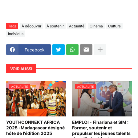
Tags
À découvrir
À soutenir
Actualité
Cinéma
Culture
Individus
Facebook
VOIR AUSSI
ACTUALITÉ
ACTUALITÉ
YOUTHCONNEKT AFRICA
EMPLOI - Fihariana et SIM :
2025 : Madagascar désigné
Former, soutenir et
hôte de l'édition 2025
propulser les jeunes talents